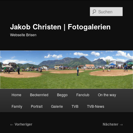
Such
Jakob Christen | Fotogalerien
Webseite Brisen
Hauptmenü
Home
Beckenried
Beggo
Fanclub
On the way
Zum
Family
Portrait
Galerie
TVB
TVB-News
primären
Inhalt
Beitragsnavigation
←
Vorheriger
Nächster
→