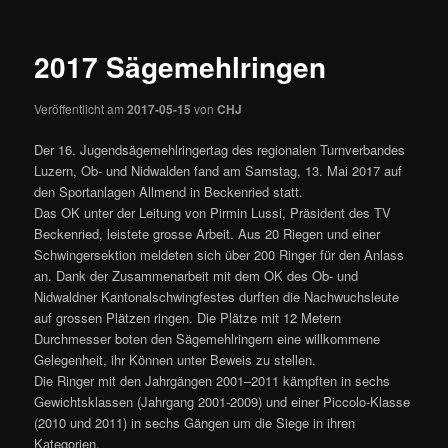
springen
2017 Sägemehlringen
Veröffentlicht am
2017-05-15
von
CHJ
Der 16. Jugendsägemehlringertag des regionalen Turnverbandes
Luzern, Ob- und Nidwalden fand am Samstag, 13. Mai 2017 auf
den Sportanlagen Allmend in Beckenried statt.
Das OK unter der Leitung von Pirmin Lussi, Präsident des TV
Beckenried, leistete grosse Arbeit. Aus 20 Riegen und einer
Schwingersektion meldeten sich über 200 Ringer für den Anlass
an. Dank der Zusammenarbeit mit dem OK des Ob‐ und
Nidwaldner Kantonalschwingfestes durften die Nachwuchsleute
auf grossen Plätzen ringen. Die Plätze mit 12 Metern
Durchmesser boten den Sägemehlringern eine willkommene
Gelegenheit, ihr Können unter Beweis zu stellen.
Die Ringer mit den Jahrgängen 2001–2011 kämpften in sechs
Gewichtsklassen (Jahrgang 2001‐2009) und einer Piccolo-Klasse
(2010 und 2011) in sechs Gängen um die Siege in ihren
Kategorien.