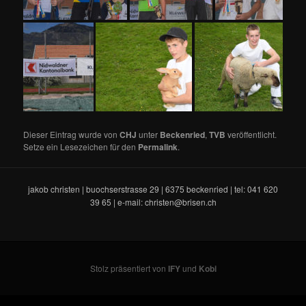
Dieser Eintrag wurde von
CHJ
unter
Beckenried
,
TVB
veröffentlicht.
Setze ein Lesezeichen für den
Permalink
.
jakob christen | buochserstrasse 29 | 6375 beckenried | tel: 041 620
39 65 | e-mail: christen@brisen.ch
Stolz präsentiert von
IFY
und
Kobi