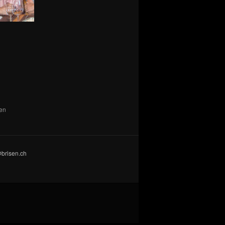
den
@brisen.ch