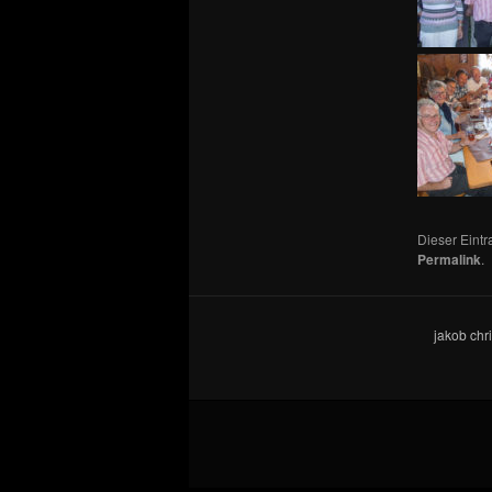
Dieser Eint
Permalink
.
jakob chr