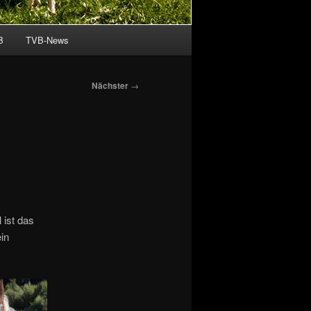
B
TVB-News
Nächster
→
 ist das
ein