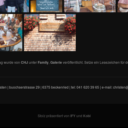
rag wurde von
CHJ
unter
Family
,
Galerie
veröffentlicht. Setze ein Lesezeichen für 
isten | buochserstrasse 29 | 6375 beckenried | tel: 041 620 39 65 | e-mail: christen
Stolz präsentiert von
IFY
und
Kobi