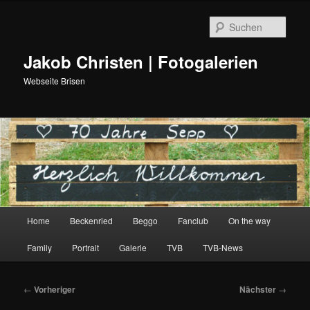
Such
Jakob Christen | Fotogalerien
Webseite Brisen
Hauptmenü
Home
Beckenried
Beggo
Fanclub
On the way
Zum
Family
Portrait
Galerie
TVB
TVB-News
primären
Inhalt
Beitragsnavigation
←
Vorheriger
Nächster
→