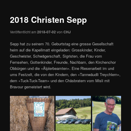
springen
2018 Christen Sepp
Veröffentlicht am
2018-07-02
von
CHJ
Sepp hat zu seinem 70. Geburtstag eine grosse Gesellschaft
heim auf die Kapellmatt eingeladen: Grosskinder, Kinder,
Geschwister, Schwägerschaft, Sigristen, die Frau vom
Fernsehen, Gottenkinder, Freunde, Nachbarn, den Kirchenchor
Obbürgen und die «Älplerbeamten». Eine Riesenarbeit im und
ums Festzelt, die von den Kindern, den «Tannwäudli Treychlern»,
dem «Tuck-Tuck-Team» und den Chäsbratern vom Misli mit
Bravour gemeistert wird.