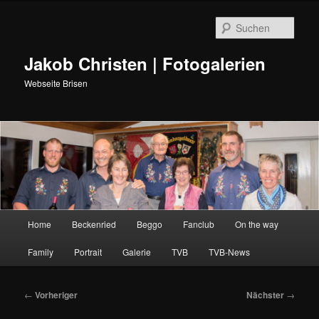
Such
Jakob Christen | Fotogalerien
Webseite Brisen
Hauptmenü
Home
Beckenried
Beggo
Fanclub
On the way
Zum
Family
Portrait
Galerie
TVB
TVB-News
primären
Inhalt
Beitragsnavigation
←
Vorheriger
Nächster
→
springen