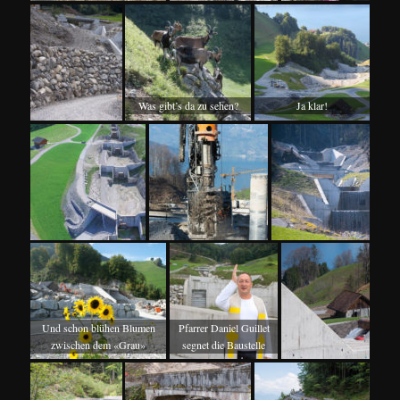
Was gibt’s da zu sehen?
Ja klar!
Und schon blühen Blumen
Pfarrer Daniel Guillet
zwischen dem «Grau»
segnet die Baustelle