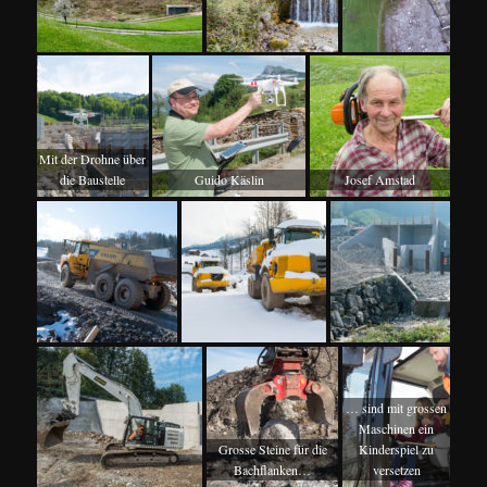
Mit der Drohne über
die Baustelle
Guido Käslin
Josef Amstad
… sind mit grossen
Maschinen ein
Grosse Steine für die
Kinderspiel zu
Bachflanken…
versetzen