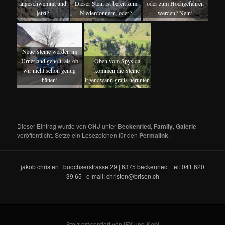
angeschwemmt und
Dieser Stein ist bereit zum
oder zum Hochgefahren
jetzt?
Niederdonnern, oder?
werden? Nein!
Neue Steine werden im
Urnerland geholt, als ob
Oben vom Spys da
wir nicht schon genug
kommen die Steine
hätten!
irgendwann gratis herunter.
Dieser Eintrag wurde von
CHJ
unter
Beckenried
,
Family
,
Galerie
veröffentlicht. Setze ein Lesezeichen für den
Permalink
.
jakob christen | buochserstrasse 29 | 6375 beckenried | tel: 041 620
39 65 | e-mail: christen@brisen.ch
Stolz präsentiert von
IFY
und
Kobi