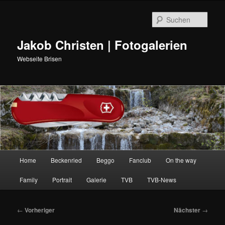
Such
Jakob Christen | Fotogalerien
Webseite Brisen
Hauptmenü
Home
Beckenried
Beggo
Fanclub
On the way
Zum
Family
Portrait
Galerie
TVB
TVB-News
primären
Inhalt
Beitragsnavigation
←
Vorheriger
Nächster
→