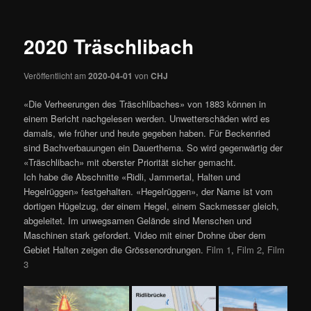
springen
2020 Träschlibach
Veröffentlicht am
2020-04-01
von
CHJ
«Die Verheerungen des Träschlibaches» von 1883 können in
einem Bericht nachgelesen werden. Unwetterschäden wird es
damals, wie früher und heute gegeben haben. Für Beckenried
sind Bachverbauungen ein Dauerthema. So wird gegenwärtig der
«Träschlibach» mit oberster Priorität sicher gemacht.
Ich habe die Abschnitte «Ridli, Jammertal, Halten und
Hegelrüggen» festgehalten. «Hegelrüggen», der Name ist vom
dortigen Hügelzug, der einem Hegel, einem Sackmesser gleich,
abgeleitet. Im unwegsamen Gelände sind Menschen und
Maschinen stark gefordert. Video mit einer Drohne über dem
Gebiet Halten zeigen die Grössenordnungen.
Film 1
,
Film 2
,
Film
3