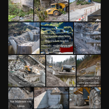
Die Sperren oben beim
Hegelrücken werden
verstärkt, einige davon neu
gebaut
Vorgemauert und
seitwärts verstärkt
Vor Millionen von
Jahren